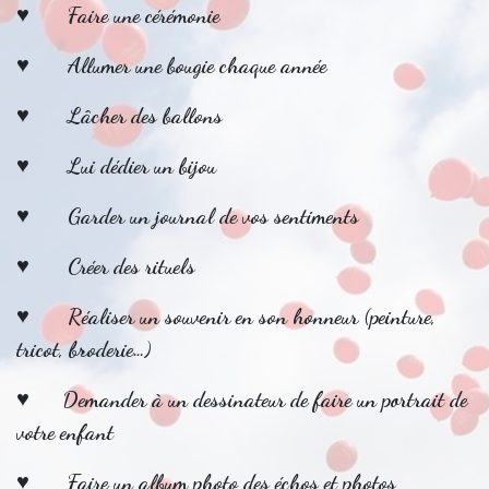
♥ Faire une cérémonie
♥ Allumer une bougie chaque année
♥ Lâcher des ballons
♥ Lui dédier un bijou
♥ Garder un journal de vos sentiments
♥ Créer des rituels
♥ Réaliser un souvenir en son honneur (peinture,
tricot, broderie…)
♥ Demander à un dessinateur de faire un portrait de
votre enfant
♥ Faire un album photo des échos et photos